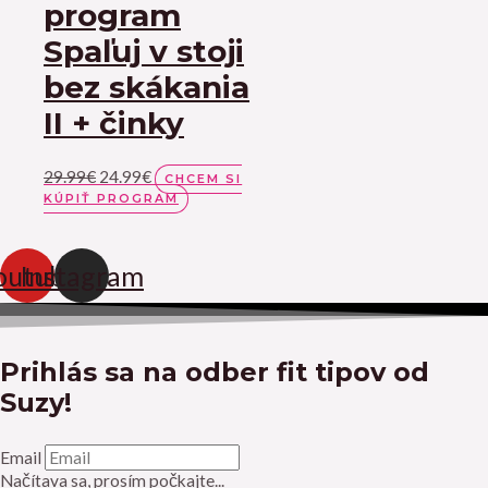
program
Spaľuj v stoji
bez skákania
II + činky
29.99
€
24.99
€
CHCEM SI
KÚPIŤ PROGRAM
outube
Instagram
Prihlás sa na odber fit tipov od
Suzy!
Email
Načítava sa, prosím počkajte...