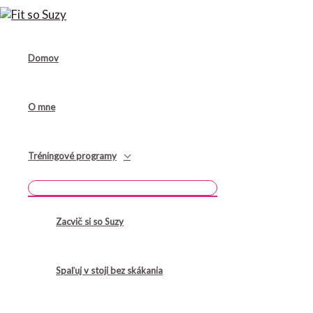
Preskočiť
na
obsah
Domov
O mne
Tréningové programy
MENU
TOGGLE
Zacvič si so Suzy
Spaľuj v stoji bez skákania