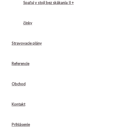
Spaľuj v stoji bez skákania II +
činky
Stravovacie plány
Referencie
Obchod
Kontakt
Prihlásenie