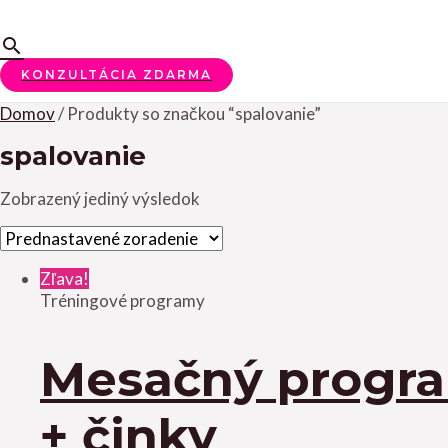
Hľadať
KONZULTÁCIA ZDARMA
Domov
/ Produkty so značkou “spalovanie”
spalovanie
Zobrazený jediný výsledok
Zľava!
Tréningové programy
Mesačný program
+ činky