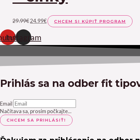
29.99
€
24.99
€
CHCEM SI KÚPIŤ PROGRAM
outube
Instagram
Prihlás sa na odber fit tipo
Email
Načítava sa, prosím počkajte...